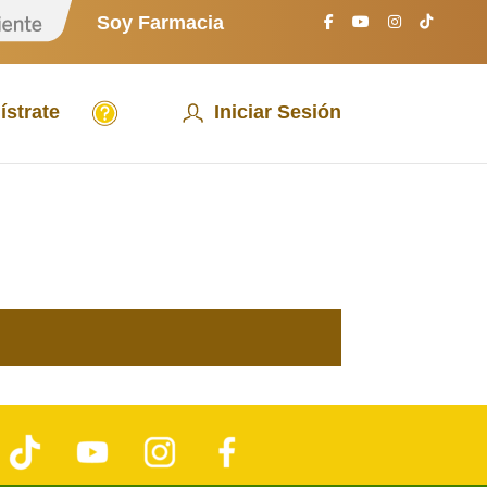
S
Soy Farmacia
o
y
P
a
A
c
ístrate
Iniciar Sesión
y
i
u
e
d
n
a
t
e
T
Y
I
F
i
o
n
a
k
u
s
c
T
T
t
e