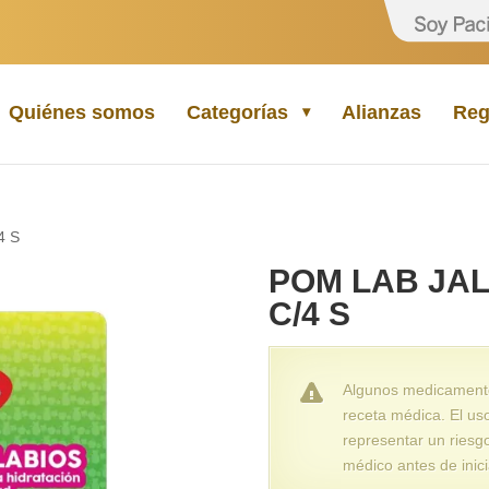
Quiénes somos
Categorías
Alianzas
Reg
4 S
POM LAB JAL
C/4 S
Algunos medicamentos
receta médica. El us
representar un riesg
médico antes de inici