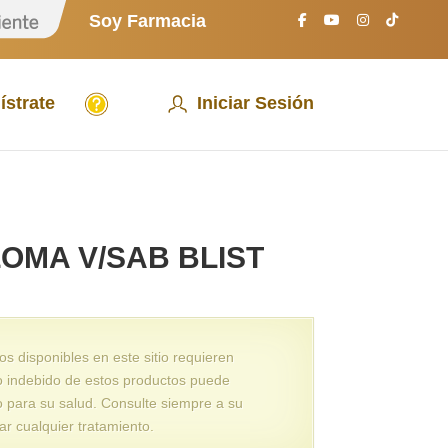
S
Soy Farmacia
o
y
P
a
A
c
ístrate
Iniciar Sesión
y
i
u
e
d
n
a
t
e
OMA V/SAB BLIST
 disponibles en este sitio requieren
o indebido de estos productos puede
o para su salud. Consulte siempre a su
ar cualquier tratamiento.