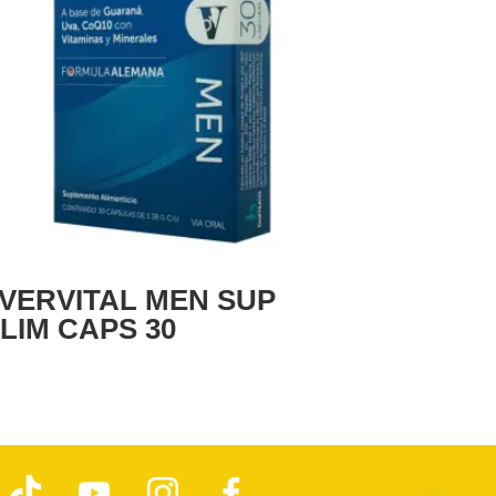
VERVITAL MEN SUP
LIM CAPS 30
T
Y
I
F
i
o
n
a