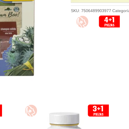
SKU:
7506489903977
Categorí