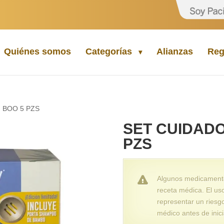
Quiénes somos
Categorías
Alianzas
Reg
M BOO 5 PZS
SET CUIDADO
PZS
Algunos medicamentos
receta médica. El us
representar un riesg
médico antes de inici