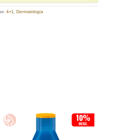
as:
4+1
,
Dermatología