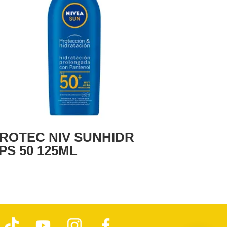
ROTEC NIV SUNHIDR
PS 50 125ML
T
Y
I
F
i
o
n
a