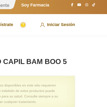
S
Soy Farmacia
o
y
P
a
A
c
ístrate
Iniciar Sesión
y
i
u
e
d
n
a
t
e
 CAPIL BAM BOO 5
 disponibles en este sitio requieren
o indebido de estos productos puede
o para su salud. Consulte siempre a su
ar cualquier tratamiento.