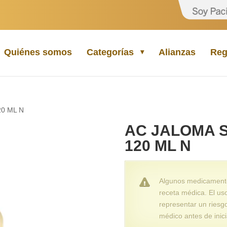
Quiénes somos
Categorías
Alianzas
Reg
0 ML N
AC JALOMA 
120 ML N
Algunos medicamentos
receta médica. El us
representar un riesg
médico antes de inici