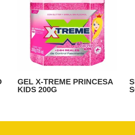
O
GEL X-TREME PRINCESA
S
KIDS 200G
S