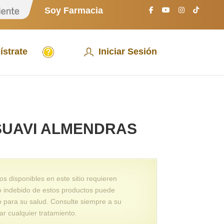
S
Soy Farmacia
o
y
P
a
A
c
ístrate
Iniciar Sesión
y
i
u
e
d
n
a
t
e
SUAVI ALMENDRAS
 disponibles en este sitio requieren
o indebido de estos productos puede
o para su salud. Consulte siempre a su
ar cualquier tratamiento.