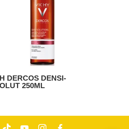
H DERCOS DENSI-
OLUT 250ML
T
Y
I
F
i
o
n
a