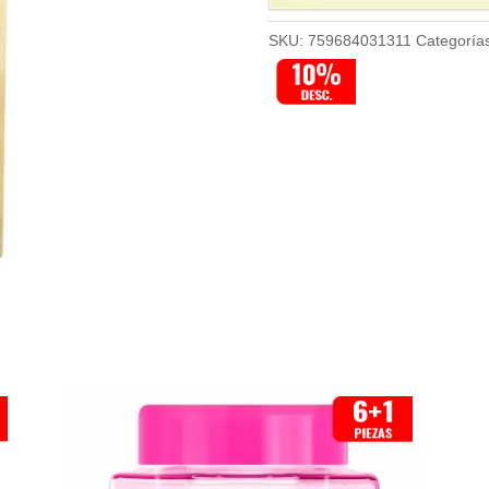
SKU:
759684031311
Categoría