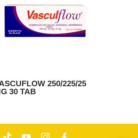
ASCUFLOW 250/225/25
G 30 TAB
T
Y
I
F
i
o
n
a