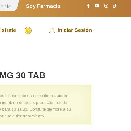
S
Soy Farmacia
o
y
P
a
A
c
ístrate
Iniciar Sesión
y
i
u
e
d
n
a
t
e
0MG 30 TAB
 disponibles en este sitio requieren
o indebido de estos productos puede
o para su salud. Consulte siempre a su
ar cualquier tratamiento.