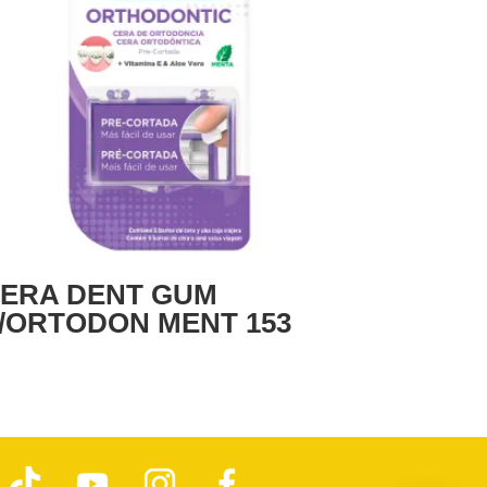
ERA DENT GUM
/ORTODON MENT 153
T
Y
I
F
i
o
n
a