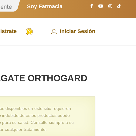
S
Soy Farmacia
o
y
P
a
A
c
ístrate
Iniciar Sesión
y
i
u
e
d
n
a
t
e
LGATE ORTHOGARD
 disponibles en este sitio requieren
o indebido de estos productos puede
o para su salud. Consulte siempre a su
ar cualquier tratamiento.