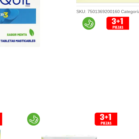
SKU:
7501369200160
Categorí