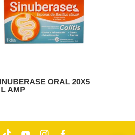
INUBERASE ORAL 20X5
L AMP
T
Y
I
F
i
o
n
a