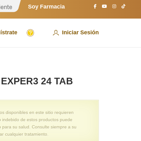
S
Soy Farmacia
o
y
P
a
A
c
ístrate
Iniciar Sesión
y
i
u
e
d
n
a
t
e
EXPER3 24 TAB
 disponibles en este sitio requieren
o indebido de estos productos puede
o para su salud. Consulte siempre a su
ar cualquier tratamiento.