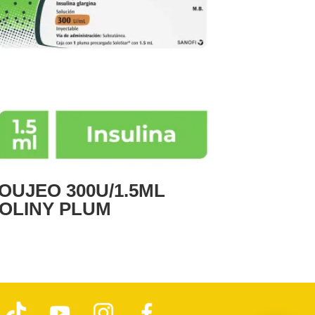
OUJEO 300U/1.5ML
OLINY PLUM
T
Y
I
F
i
o
n
a