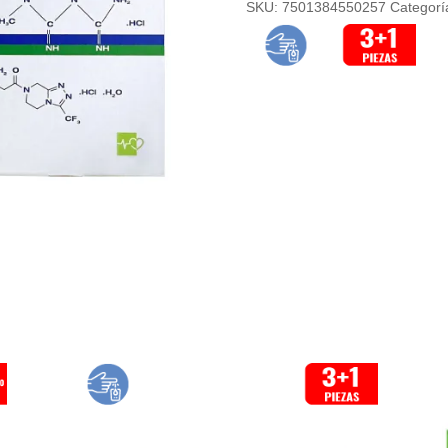
SKU:
7501384550257
Categorí