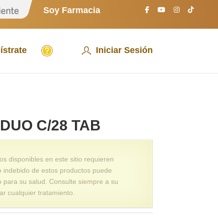
S
Soy Farmacia
o
y
P
a
A
c
ístrate
Iniciar Sesión
y
i
u
e
d
n
a
t
e
DUO C/28 TAB
 disponibles en este sitio requieren
o indebido de estos productos puede
o para su salud. Consulte siempre a su
ar cualquier tratamiento.