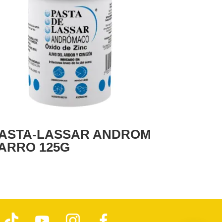
ASTA-LASSAR ANDROM
ARRO 125G
T
Y
I
F
i
o
n
a