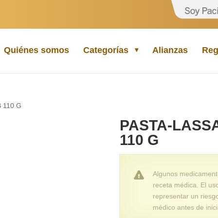
Quiénes somos
Categorías
Alianzas
Reg
 110 G
PASTA-LASS
110 G
Algunos medicamentos
receta médica. El us
representar un riesg
médico antes de inici