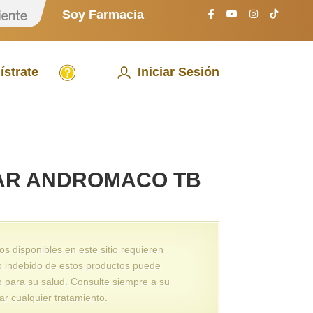
S
Soy Farmacia
o
y
P
a
A
c
ístrate
Iniciar Sesión
y
i
u
e
d
n
a
t
e
AR ANDROMACO TB
 disponibles en este sitio requieren
o indebido de estos productos puede
o para su salud. Consulte siempre a su
ar cualquier tratamiento.