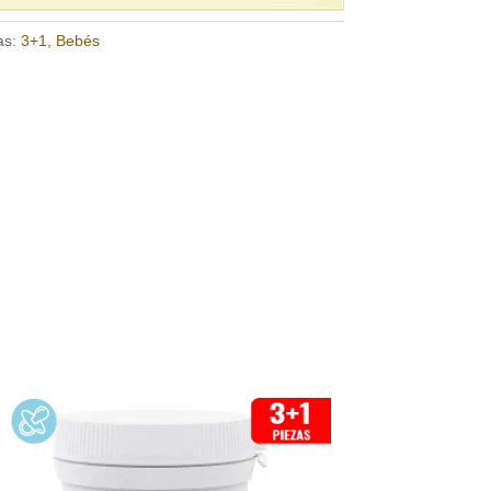
as:
3+1
,
Bebés